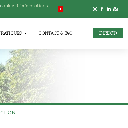
es
(plus d informations
+
DIRECT
PRATIQUES
CONTACT & FAQ
ECTION