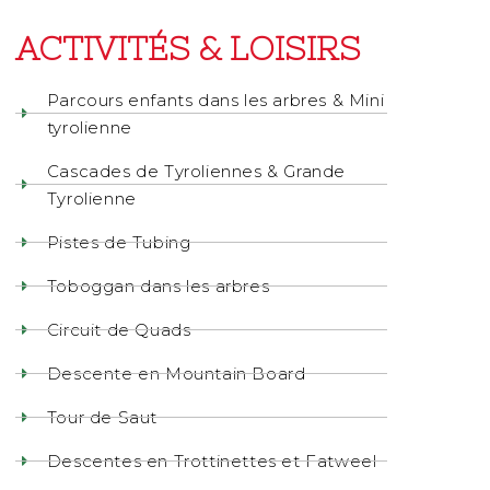
ACTIVITÉS & LOISIRS
Parcours enfants dans les arbres & Mini
tyrolienne
Cascades de Tyroliennes & Grande
Tyrolienne
Pistes de Tubing
Toboggan dans les arbres
Circuit de Quads
Descente en Mountain Board
Tour de Saut
Descentes en Trottinettes et Fatweel