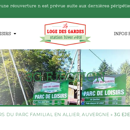
cune réouverture n est prévue
suite aux dernières péripéti
ISIRS
INFOS 
3G EJECTION
IRS DU PARC FAMILIAL EN ALLIER, AUVERGNE
»
3G EJ