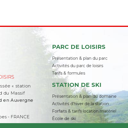
PARC DE LOISIRS
Présentation & plan du parc
Activités du parc de loisirs
Tarifs & formules
OISIRS
STATION DE SKI
assée « station
d du Massif
Présentation & plan du domaine
nd en Auvergne
Activités d'hiver de la station
Forfaits & tarifs location matériel
Alpes - FRANCE
École de ski