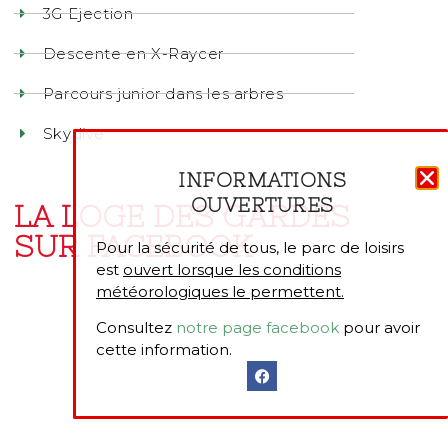
3G Ejection
Descente en X-Raycer
Parcours junior dans les arbres
Skydive
INFORMATIONS
OUVERTURES
LA LOGE DES GARDES
SUR FACEBOOK
Pour la sécurité de tous, le parc de loisirs
est
ouvert lorsque les conditions
météorologiques le permettent.
Consultez
notre page facebook
pour avoir
cette information.