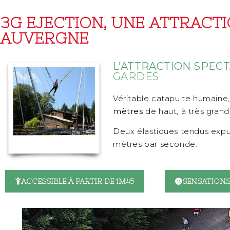
3G EJECTION, UNE ATTRACT
AUVERGNE
L’ATTRACTION SPEC
GARDES
Véritable catapulte humaine
mètres
de haut, à très grand
Deux élastiques tendus expuls
mètres par seconde.
ACCESSIBLE À PARTIR DE 1M45
SENSATIONS