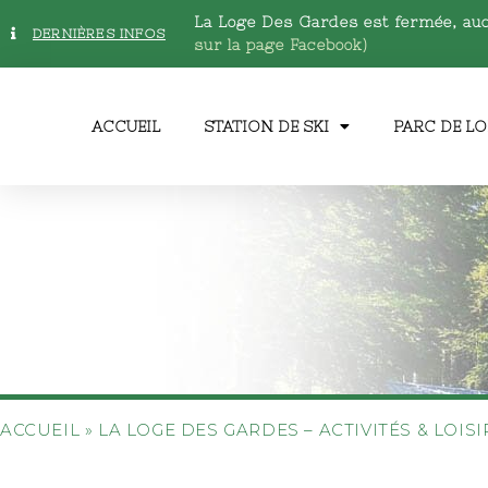
La Loge Des Gardes est fermée, au
DERNIÈRES INFOS
sur la page Facebook)
ACCUEIL
STATION DE SKI
PARC DE LO
ACCUEIL
»
LA LOGE DES GARDES – ACTIVITÉS & LOIS