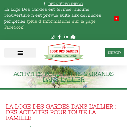
DERNIÈRES INFOS
La Loge Des Gardes est fermée, aucune
réouverture n est prévue
suite aux dernières
+
péripéties
(plus d informations sur la page
Facebook)
DIRECT
ACTIVITÉS POUR PETITS & GRANDS
DANS L'ALLIER
LA LOGE DES GARDES DANS L'ALLIER :
DES ACTIVITÉS POUR TOUTE LA
FAMILLE