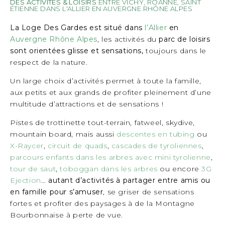
DES ACTIVITÉS & LOISIRS
ENTRE VICHY, ROANNE, SAINT
ÉTIENNE DANS L'ALLIER EN AUVERGNE RHÔNE ALPES
La Loge Des Gardes est situé dans
l’Allier
en
Auvergne Rhône Alpes
, les activités du
parc de loisirs
sont orientées glisse et sensations,
toujours dans le
respect de la nature.
Un large choix d’activités permet à toute la famille,
aux petits et aux grands de profiter pleinement d’une
multitude d’attractions et de sensations !
Pistes de trottinette tout-terrain, fatweel, skydive,
mountain board, mais aussi
descentes en tubing
ou
X-Raycer
,
circuit de quads
,
cascades de tyroliennes
,
parcours enfants dans les arbres avec mini tyrolienne
,
tour de saut
,
toboggan dans les arbres
ou encore
3G
Ejection
…
autant d’activités à partager entre amis ou
en famille pour s’amuser
, se griser de sensations
fortes et profiter des paysages à de la
Montagne
Bourbonnaise à perte de vue.