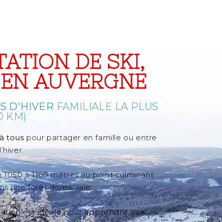
TATION DE SKI,
R EN AUVERGNE
S D'HIVER
FAMILIALE LA PLUS
0 KM)
à tous
pour partager en famille ou entre
’hiver.
 1050 à 1160 mètres au point culminant
ns une forêt domaniale.
station est idéale pour
apprendre aux