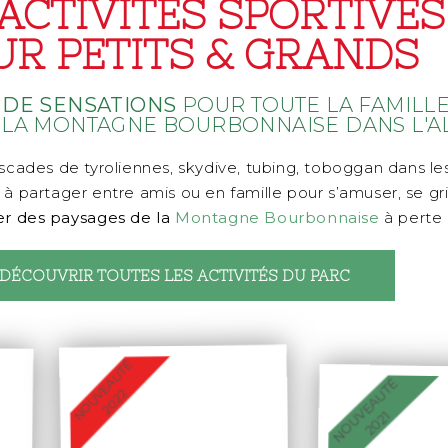
ACTIVITÉS SPORTIVES
UR PETITS & GRANDS
N DE SENSATIONS
POUR TOUTE LA FAMILL
 LA MONTAGNE BOURBONNAISE DANS L'A
ascades de tyroliennes, skydive, tubing, toboggan dans les
 à partager entre amis ou en famille pour s’amuser, se gr
er des paysages de la
Montagne Bourbonnaise
à perte 
DÉCOUVRIR TOUTES LES ACTIVITÉS DU PARC
NOUVEAUTÉ
NOUVEAUTÉ
2022
2021