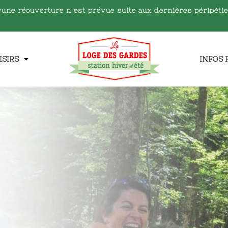
cune réouverture n est prévue
suite aux dernières péripéti
ISIRS
INFOS 