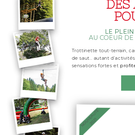
DES 
PO
LE PLEI
AU COEUR DE
Trottinette tout-terrain, c
de saut… autant d’activités
sensations fortes et
profit
NOUVEAUTÉ
2021