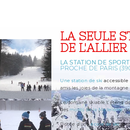
LA SEULE S
DE L'ALLIE
LA STATION DE SPORT
PROCHE DE PARIS (39
Une station de ski
accessible 
amis les joies de la montagne l
Le domaine skiable s’étend de
des
monts de la Madeleine
da
Dotée d’une
école de ski
, la 