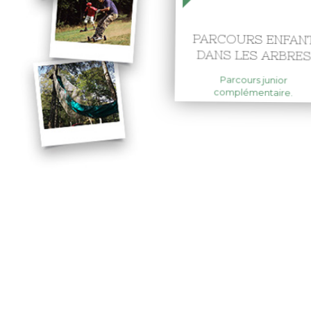
PARCOURS ENFAN
DANS LES ARBRES
Parcours junior
complémentaire.