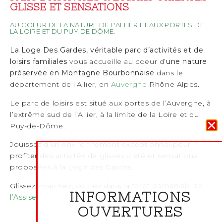
GLISSE ET SENSATIONS
AU COEUR DE LA NATURE DE L'ALLIER ET AUX PORTES DE
LA LOIRE ET DU PUY DE DÔME.
La Loge Des Gardes, véritable parc d’activités et de
loisirs familiales
vous accueille au coeur d’
une nature
préservée en Montagne Bourbonnaise
dans le
département de l’Allier, en
Auvergne
Rhône Alpes.
Le parc de loisirs est situé aux portes de l’Auvergne, à
l’extrême sud de l’Allier, à la limite de la Loire et du
Puy-de-Dôme.
Jouissez d’un environnement exceptionnel pour
profiter des activités de glisses d’été et sensations
proposées à la Loge des Gardes.
Glissez, marchez, courez dans la
forêt domaniale de
INFORMATIONS
l’Assise
.
OUVERTURES