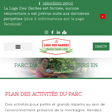
DERNIÈRES INFOS
La Loge Des Gardes est fermée, aucune
réouverture n est prévue
suite aux dernières
+
péripéties
(plus d informations sur la page
Facebook)
DIRECT
PARC D'ACTIVITÉS ET LOISIRS EN
AUVERGNE
PLAN DES ACTIVITÉS DU PARC
Des activités pour petits et grands répartis au sein de
l’environnement préservé de la montagne. Rendez-