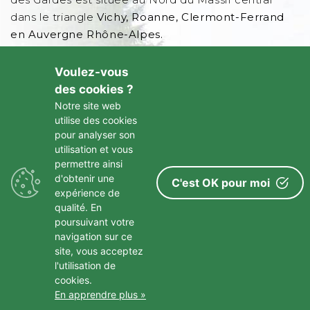
dans le triangle
Vichy, Roanne, Clermont-Ferrand
en Auvergne Rhône-Alpes.
D182, 03250 Laprugne dans l'Allier - Auvergne
Voulez-vous
Rhône Alpes - FRANCE
des cookies ?
Notre site web
utilise des cookies
À PROPOS
pour analyser son
utilisation et vous
Restauration & autres
permettre ainsi
La presse en parle
d'obtenir une
C'est OK pour moi
expérience de
Webcam
qualité. En
CGVU
poursuivant votre
navigation sur ce
site, vous acceptez
l'utilisation de
cookies.
Politique de confidentialité
|
Mentions légales
En apprendre plus »
Conception mc-media.com