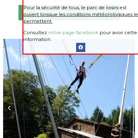
Pour la sécurité de tous, le parc de loisirs est
DÉCOUVRIR LES ACTIVITÉS D'ÉTÉ
ouvert lorsque les conditions météorologiques le
permettent.
Consultez
notre page facebook
pour avoir cette
information.