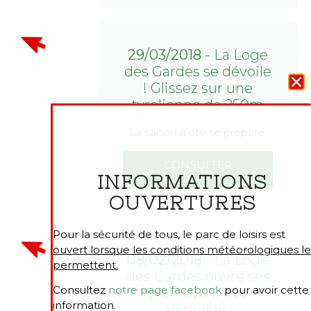
29/03/2018
- La Loge
des Gardes se dévoile
! Glissez sur une
tyrolienne de 250m
La saison d'été se prépare.
CONSULTER
L'ARTICLE
INFORMATIONS
OUVERTURES
Pour la sécurité de tous, le parc de loisirs est
ouvert lorsque les conditions météorologiques le
08/02/2018
- La Loge
permettent.
des Gardes ouvre ses
Consultez
notre page facebook
pour avoir cette
pistes pour les
information.
vacances