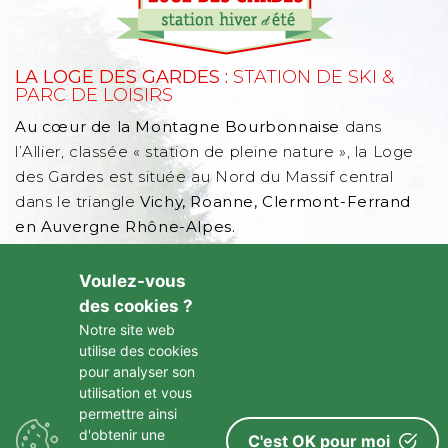
LA LOGE DES GARDES :
STATION DE SKI &
PARC DE LOISIRS
Au cœur de la Montagne Bourbonnaise
dans
l’Allier, classée « station de pleine nature », la Loge
des Gardes est située au Nord du Massif central
dans le triangle
Vichy, Roanne, Clermont-Ferrand
en Auvergne Rhône-Alpes.
D182, 03250 Laprugne dans l'Allier - Auvergne
Voulez-vous
Rhône Alpes - FRANCE
des cookies ?
Notre site web
utilise des cookies
À PROPOS
pour analyser son
utilisation et vous
Restauration & autres
permettre ainsi
La presse en parle
d'obtenir une
C'est OK pour moi