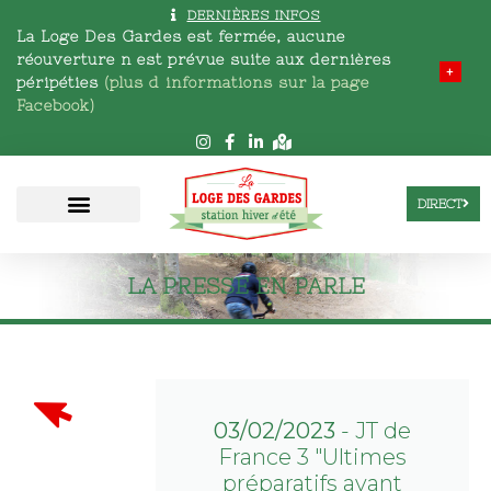
DERNIÈRES INFOS
La Loge Des Gardes est fermée, aucune
réouverture n est prévue
suite aux dernières
+
péripéties
(plus d informations sur la page
Facebook)
DIRECT
LA PRESSE EN PARLE
03/02/2023
- JT de
France 3 "Ultimes
préparatifs avant